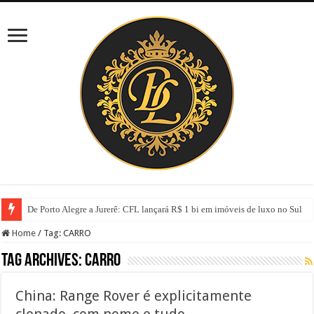
De Porto Alegre a Jurerê: CFL lançará R$ 1 bi em imóveis de luxo no Sul
Home
/
Tag:
CARRO
Tag Archives:
CARRO
China: Range Rover é explicitamente