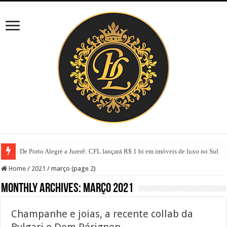
De Porto Alegre a Jurerê: CFL lançará R$ 1 bi em imóveis de luxo no Sul
Home
/
2021
/
março (page 2)
Monthly Archives:
março 2021
Champanhe e joias, a recente collab da